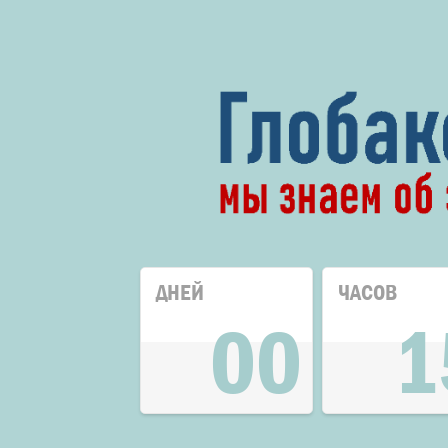
ДНЕЙ
ЧАСОВ
00
1