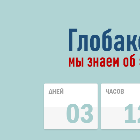
ДНЕЙ
ЧАСОВ
03
1