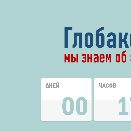
ДНЕЙ
ЧАСОВ
00
1