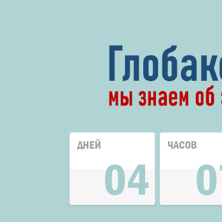
ДНЕЙ
ЧАСОВ
04
0