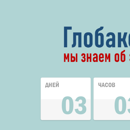
ДНЕЙ
ЧАСОВ
03
0