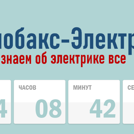
ЧАСОВ
МИНУТ
С
4
08
42