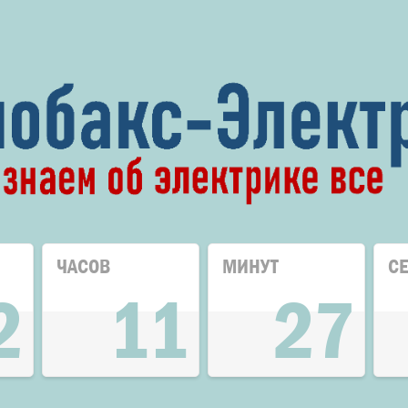
ЧАСОВ
МИНУТ
С
2
11
27