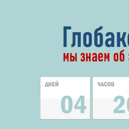
ДНЕЙ
ЧАСОВ
04
2