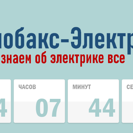
ЧАСОВ
МИНУТ
С
4
07
44