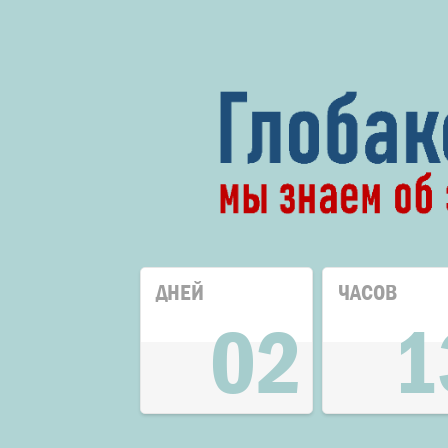
ДНЕЙ
ЧАСОВ
02
1