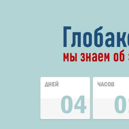
ДНЕЙ
ЧАСОВ
04
0