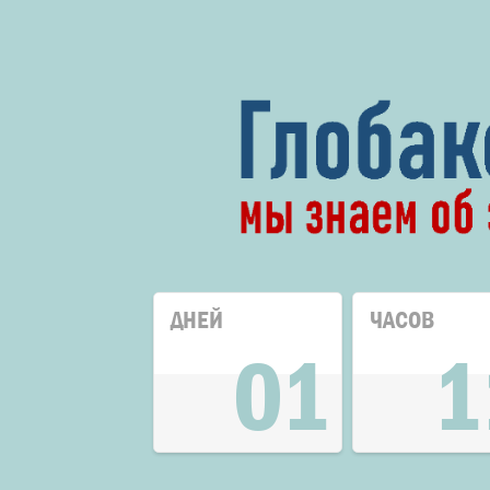
ДНЕЙ
ЧАСОВ
01
1