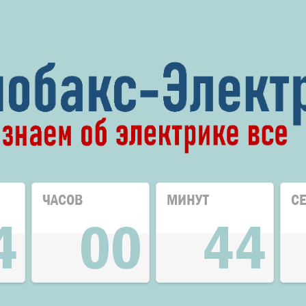
ЧАСОВ
МИНУТ
С
4
00
44