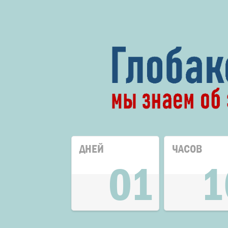
ДНЕЙ
ЧАСОВ
01
1