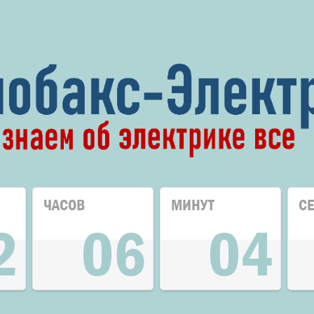
ЧАСОВ
МИНУТ
С
2
06
04