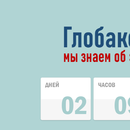
ДНЕЙ
ЧАСОВ
02
0