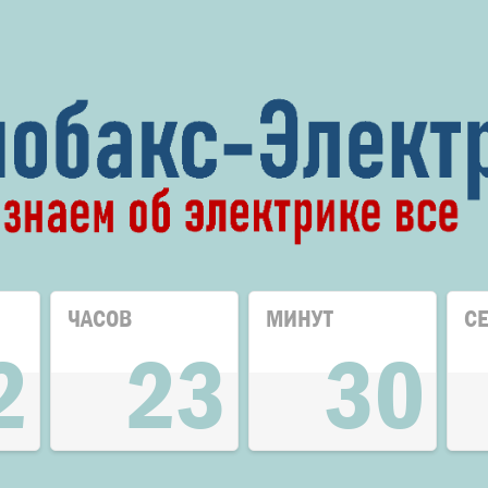
ЧАСОВ
МИНУТ
С
2
23
30