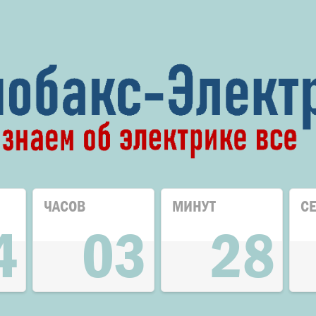
ЧАСОВ
МИНУТ
С
4
03
28