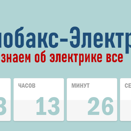
ЧАСОВ
МИНУТ
С
3
13
26