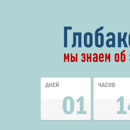
ДНЕЙ
ЧАСОВ
01
1