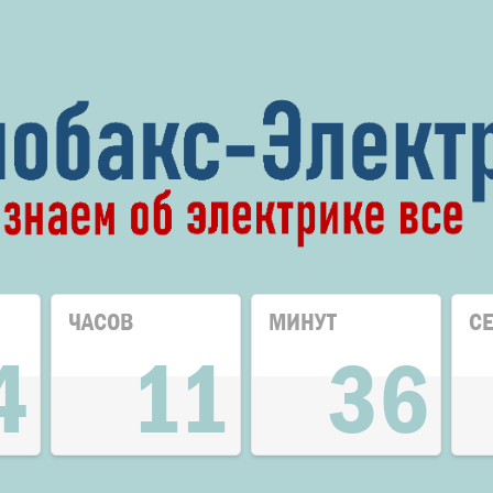
ЧАСОВ
МИНУТ
С
4
11
36