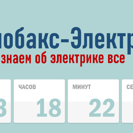
ЧАСОВ
МИНУТ
С
3
18
22