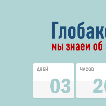
ДНЕЙ
ЧАСОВ
03
2