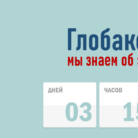
ДНЕЙ
ЧАСОВ
03
1