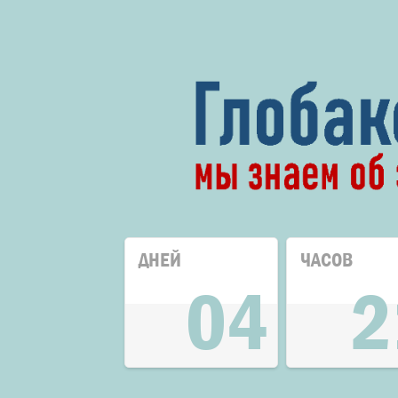
ДНЕЙ
ЧАСОВ
04
2