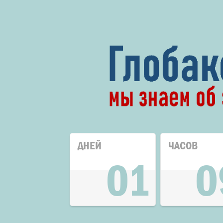
ДНЕЙ
ЧАСОВ
01
0