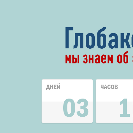
ДНЕЙ
ЧАСОВ
03
1