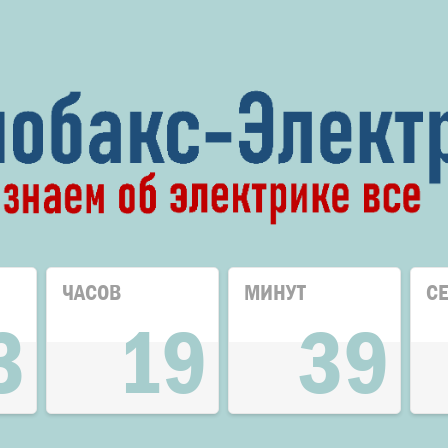
ЧАСОВ
МИНУТ
С
3
19
39