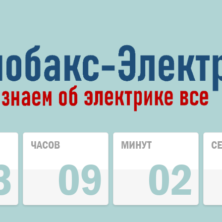
ЧАСОВ
МИНУТ
С
3
09
02