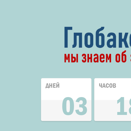
ДНЕЙ
ЧАСОВ
03
1