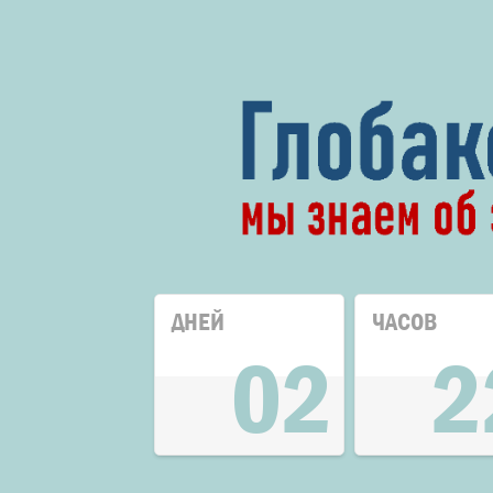
ДНЕЙ
ЧАСОВ
02
2