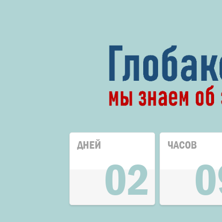
ДНЕЙ
ЧАСОВ
02
0