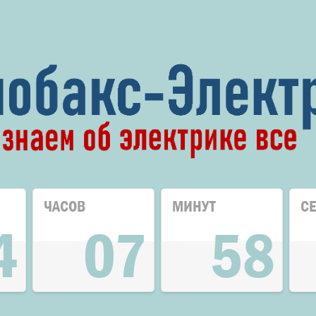
ЧАСОВ
МИНУТ
С
4
07
58