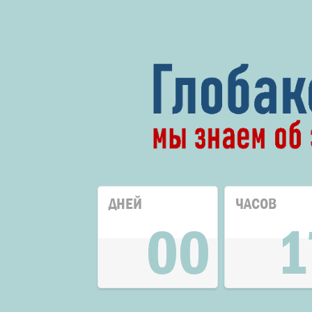
ДНЕЙ
ЧАСОВ
00
1