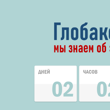
ДНЕЙ
ЧАСОВ
02
0