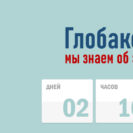
ДНЕЙ
ЧАСОВ
02
1