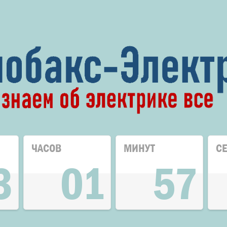
ЧАСОВ
МИНУТ
С
3
01
57