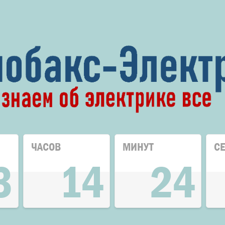
ЧАСОВ
МИНУТ
С
3
14
24