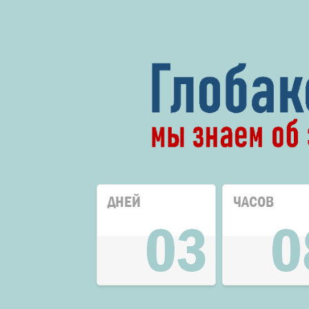
ДНЕЙ
ЧАСОВ
03
0