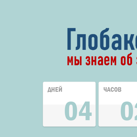
ДНЕЙ
ЧАСОВ
04
0