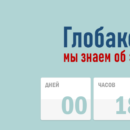
ДНЕЙ
ЧАСОВ
00
1