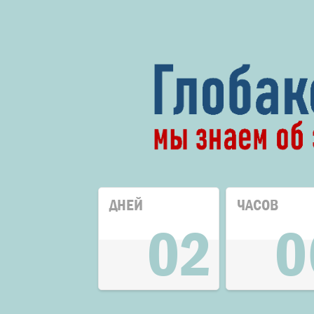
ДНЕЙ
ЧАСОВ
02
0