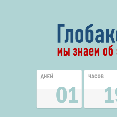
ДНЕЙ
ЧАСОВ
01
1