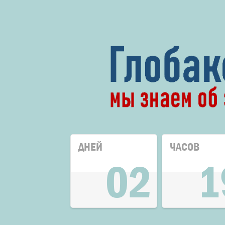
ДНЕЙ
ЧАСОВ
02
1