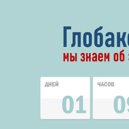
ДНЕЙ
ЧАСОВ
01
0