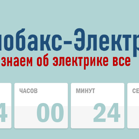
ЧАСОВ
МИНУТ
С
4
00
24