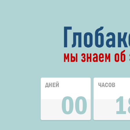
ДНЕЙ
ЧАСОВ
00
1