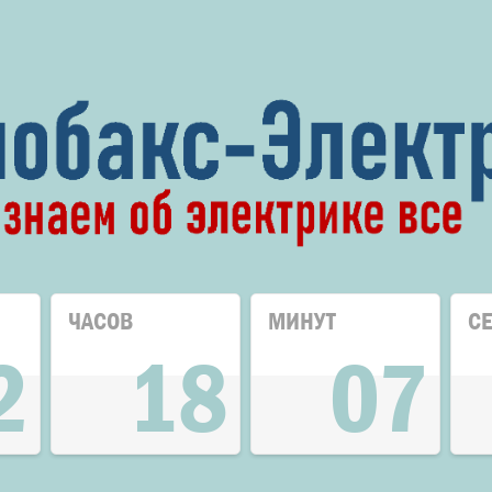
ЧАСОВ
МИНУТ
С
2
18
07