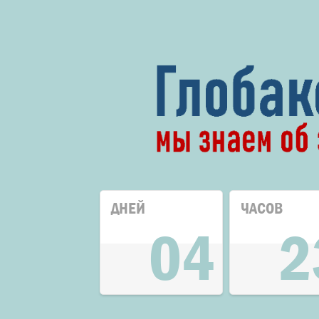
ДНЕЙ
ЧАСОВ
04
2