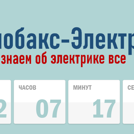
ЧАСОВ
МИНУТ
С
2
07
17